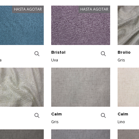
HASTA AGOTAR
HASTA AGOTAR
Bristol
Brolio
a
Uva
Gris
Calm
Calm
Gris
Lino