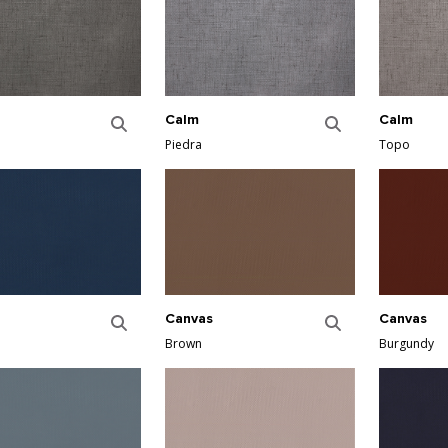
Calm
Calm
Piedra
Topo
Canvas
Canvas
Brown
Burgundy