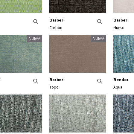
Barberi
Barberi
Carbón
Hueso
NUEVA
NUEVA
Bendor
i
Barberi
Aqua
Topo