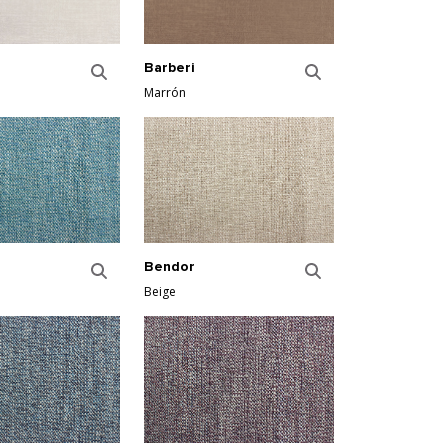
Barberi
Marrón
Bendor
Beige