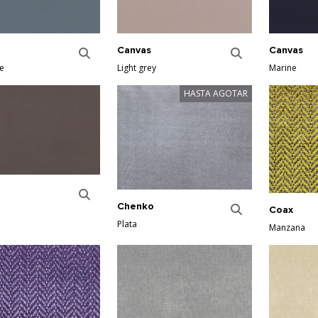
Canvas
Canvas
ue
Light grey
Marine
HASTA AGOTAR
Chenko
Coax
Plata
Manzana