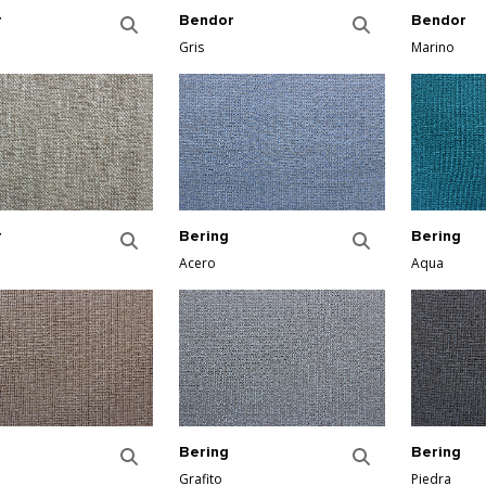
r
Bendor
Bendor
Gris
Marino
r
Bering
Bering
Acero
Aqua
Bering
Bering
Grafito
Piedra