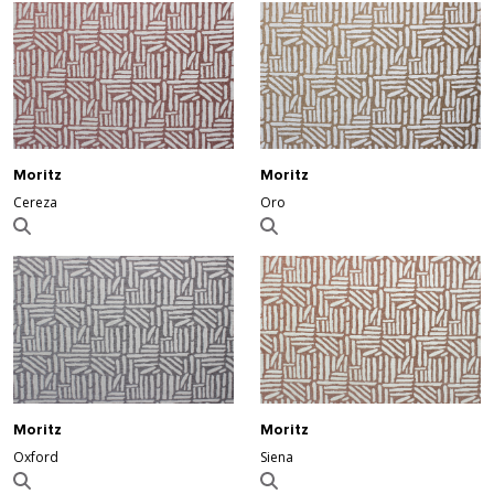
Moritz
Moritz
Cereza
Oro
Moritz
Moritz
Oxford
Siena