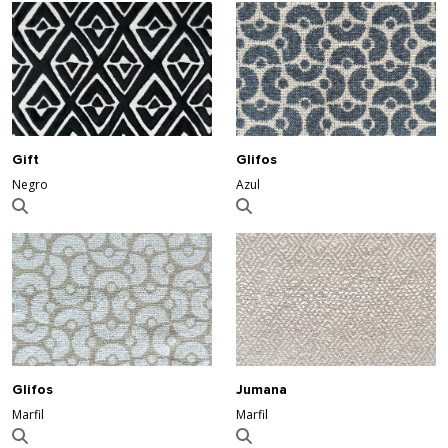
Gift
Glifos
Negro
Azul
Glifos
Jumana
Marfil
Marfil