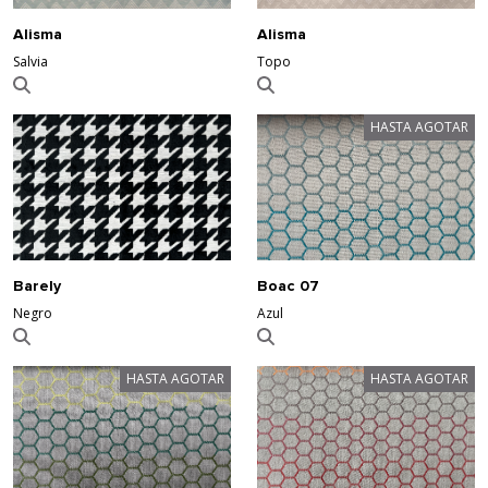
Alisma
Alisma
Topo
Salvia
HASTA AGOTAR
Barely
Boac 07
Negro
Azul
HASTA AGOTAR
HASTA AGOTAR