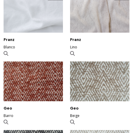
Franz
Franz
Blanco
Lino
Geo
Geo
Barro
Beige