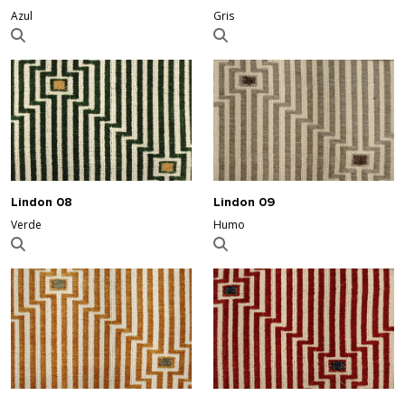
Azul
Gris
Lindon 08
Lindon 09
Verde
Humo