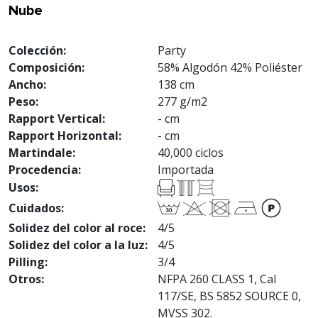
Nube
Colección:
Party
Composición:
58% Algodón 42% Poliéster
Ancho:
138 cm
Peso:
277 g/m2
Rapport Vertical:
- cm
Rapport Horizontal:
- cm
Martindale:
40,000 ciclos
Procedencia:
Importada
Usos:
Cuidados:
Solidez del color al roce:
4/5
Solidez del color a la luz:
4/5
Pilling:
3/4
Otros:
NFPA 260 CLASS 1, Cal
117/SE, BS 5852 SOURCE 0,
MVSS 302.