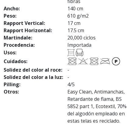
fibras
Ancho:
140 cm
Peso:
610 g/m2
Rapport Vertical:
17 cm
Rapport Horizontal:
17.5 cm
Martindale:
20,000 ciclos
Procedencia:
Importada
Usos:
Cuidados:
Solidez del color al roce:
-
Solidez del color a la luz:
-
Pilling:
4/5
Otros:
Easy Clean, Antimanchas,
Retardante de flama, BS
5852 part 1, Ecotextil, 70%
del algodón empleado en
estas telas es reciclado.