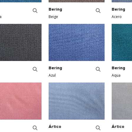
Bering
Bering
a
Beige
Acero
Bering
Bering
Azul
Aqua
Ártico
Ártico