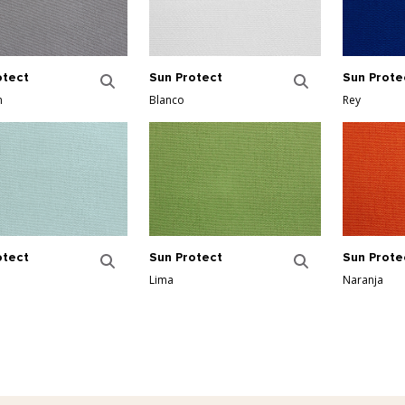
otect
Sun Protect
Sun Prote
n
Blanco
Rey
otect
Sun Protect
Sun Prote
Lima
Naranja