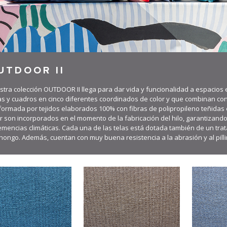
UTDOOR II
tra colección OUTDOOR II llega para dar vida y funcionalidad a espacios ex
as y cuadros en cinco diferentes coordinados de color y que combinan con
formada por tejidos elaborados 100% con fibras de polipropileno teñidas 
r son incorporados en el momento de la fabricación del hilo, garantizando l
emencias climáticas. Cada una de las telas está dotada también de un tra
hongo. Además, cuentan con muy buena resistencia a la abrasión y al pilli