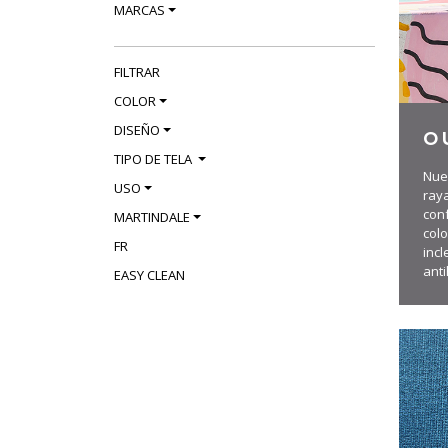
MARCAS
FILTRAR
COLOR
DISEÑO
O
TIPO DE TELA
Nues
USO
ray
con
MARTINDALE
colo
FR
incl
anti
EASY CLEAN