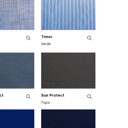
Timor
Verde
ct
Sun Protect
Topo