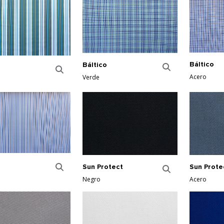
Báltico
Báltico
Acero
Verde
Sun Protect
Sun Prote
Negro
Acero