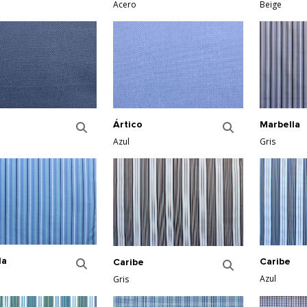
Acero
Beige
Ártico
Marbella
Azul
Gris
la
Caribe
Caribe
Azul
Gris